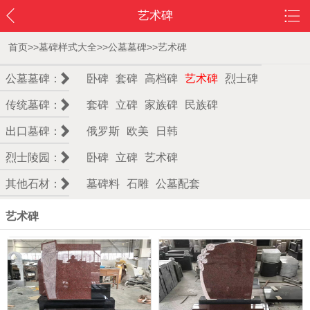
艺术碑
首页
>>
墓碑样式大全
>>
公墓墓碑
>>
艺术碑
公墓墓碑：
卧碑
套碑
高档碑
艺术碑
烈士碑
传统墓碑：
套碑
立碑
家族碑
民族碑
出口墓碑：
俄罗斯
欧美
日韩
烈士陵园：
卧碑
立碑
艺术碑
其他石材：
墓碑料
石雕
公墓配套
艺术碑